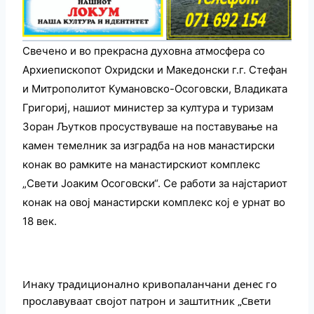
Свечено и во прекрасна духовна атмосфера со
Архиепископот Охридски и Македонски г.г. Стефан
и Митрополитот Кумановско-Осоговски, Владиката
Григориј, нашиот министер за култура и туризам
Зоран Љутков просуствуваше на поставување на
камен темелник за изградба на нов манастирски
конак во рамките на манастирскиот комплекс
„Свети Јоаким Осоговски“. Се работи за најстариот
конак на овој манастирски комплекс кој е урнат во
18 век.
Инаку традиционално кривопаланчани денес го
прославуваат својот патрон и заштитник „Свети