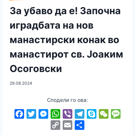
За убаво да е! Започна
иградбата на нов
манастирски конак во
манастирот св. Јоаким
Осоговски
29.08.2024
Сподели го ова:
F
T
M
W
Vi
T
S
W
M
a
w
e
h
b
el
k
e
e
C
E
S
c
itt
s
at
er
e
y
C
s
o
m
h