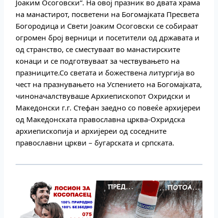
Јоаким
Осоговски“. На овој празник во двата храма
на манастирот, посветени на Богомајката Пресвета
Богородица и Свети Јоаким Осоговски се собираат
огромен број верници и посетители од државата и
од странство, се сместуваат во манастирските
конаци и се подготвуваат за чествувањето на
празниците.Со светата и божествена литургија во
чест на празнувањето на Успението на Богомајката,
чиноначалствуваше Архиепископот Охридски и
Македонски г.г. Стефан заедно со повеќе архијереи
од Македонската православна црква-Охридска
архиепископија и архијереи од соседните
православни цркви – бугарската и српската.