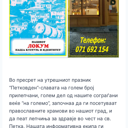
Во пресрет на утрешниот празник
“Петковден”-славата на голем број
прилепчани, голем дел од нашите сограѓани
веќе “на големо”, започнаа да ги посетуваат
православните храмови во нашиот град, и
да пеат лепчиња за здравје во чест на св.
Петка. Нашата информативна екипа ги