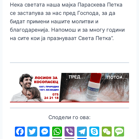
Нека светата наша мајка Параскева Петка
се застапува за нас пред Господа, за да
бидат примени нашите молитви и
благодаренија. Напомош и за многу години
на сите кои ја празнуваат Света Петка”.
Сподели го ова:
F
T
M
W
Vi
T
S
W
M