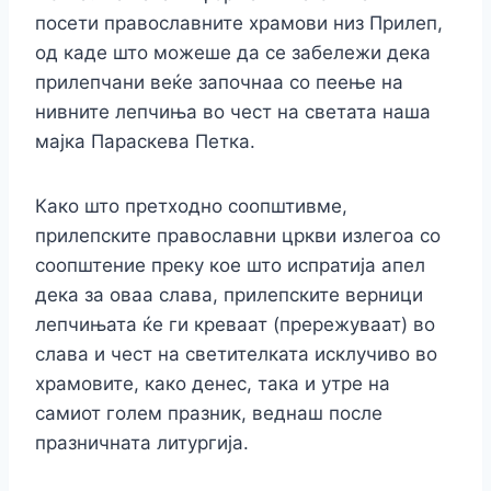
посети православните храмови низ Прилеп,
од каде што можеше да се забележи дека
прилепчани веќе започнаа со пеење на
нивните лепчиња во чест на светата наша
мајка Параскева Петка.
Како што претходно соопштивме,
прилепските православни цркви излегоа со
соопштение преку кое што испратија апел
дека за оваа слава, прилепските верници
лепчињата ќе ги креваат (прережуваат) во
слава и чест на светителката исклучиво во
храмовите, како денес, така и утре на
самиот голем празник, веднаш после
празничната литургија.