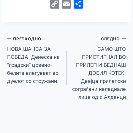
a
w
e
h
b
el
k
e
e
C
E
S
c
itt
s
at
er
e
y
C
s
o
m
h
e
er
s
s
gr
p
h
s
p
ai
ar
b
e
A
a
e
at
a
y
l
e
o
n
p
m
g
Навигација
Li
ПРЕТХОДНО
СЛЕДНО
o
g
p
e
n
НОВА ШАНСА ЗА
САМО ШТО
на
k
er
ПОБЕДА: Денеска на
ПРИСТИГНАЛ ВО
k
напис
“градски” црвено-
ПРИЛЕП И ВЕДНАШ
белите влегуваат во
ДОБИЛ ЌОТЕК:
дуелот со стружани
Двајца прилепски
сограѓани нападнале
лице од с.Алданци