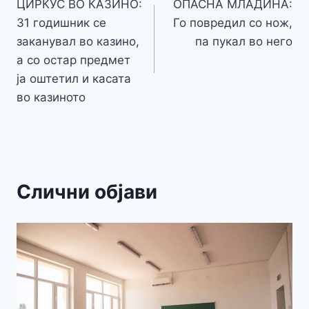
o
g
p
e
n
ЦИРКУС ВО КАЗИНО:
ОПАСНА МЛАДИНА:
на
k
er
31 годишник се
Го повредил со нож,
k
напис
заканувал во казино,
па пукал во него
а со остар предмет
ја оштетил и касата
во казиното
Слични објави