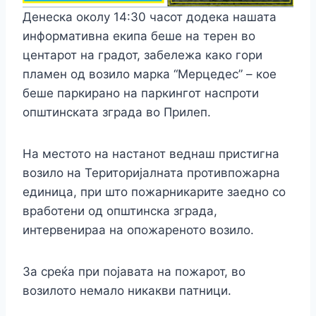
Денеска околу 14:30 часот додека нашата
информативна екипа беше на терен во
центарот на градот, забележа како гори
пламен од возило марка “Мерцедес” – кое
беше паркирано на паркингот наспроти
општинската зграда во Прилеп.
На местото на настанот веднаш пристигна
возило на Територијалната противпожарна
единица, при што пожарникарите заедно со
вработени од општинска зграда,
интервенираа на опожареното возило.
За среќа при појавата на пожарот, во
возилото немало никакви патници.