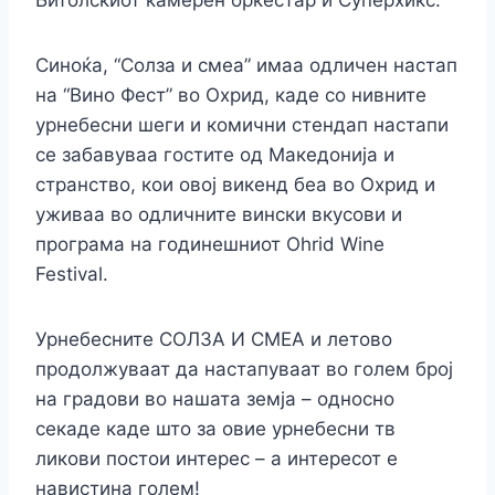
Битолскиот камерен оркестар и Суперхикс.
Синоќа, “Солза и смеа” имаа одличен настап
на “Вино Фест” во Охрид, каде со нивните
урнебесни шеги и комични стендап настапи
се забавуваа гостите од Македонија и
странство, кои овој викенд беа во Охрид и
уживаа во одличните вински вкусови и
програма на годинешниот Ohrid Wine
Festival.
Урнебесните СОЛЗА И СМЕА и летово
продолжуваат да настапуваат во голем број
на градови во нашата земја – односно
секаде каде што за овие урнебесни тв
ликови постои интерес – а интересот е
навистина голем!