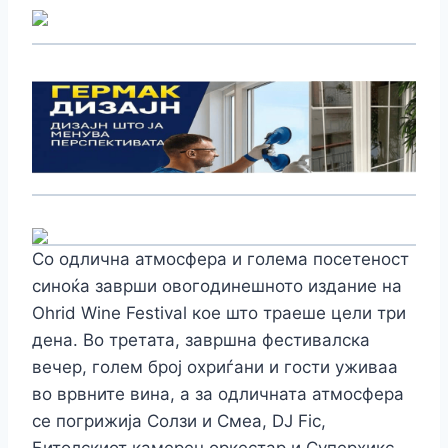
Со одлична атмосфера и голема посетеност
синоќа заврши овогодинешното издание на
Ohrid Wine Festival кое што траеше цели три
дена. Во третата, завршна фестивалска
вечер, голем број охриѓани и гости уживаа
во врвните вина, а за одличната атмосфера
се погрижија Солзи и Смеа, DJ Fic,