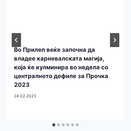
Во Прилеп веќе започна да
владее карневалската магија,
која ќе кулминира во недела со
централното дефиле за Прочка
2023
24.02.2023