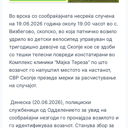
Во врска со сообраќајната несреќа случена
на 19.06.2026 година околу 19.00 часот во с.
Визбегово, скопско, во која патничко возило
удрило во детски велосипед управуван од
тригодишно девојче од Скопје кое се здоби
со тешки телесни повреди констатирани во
Комплекс клиники “Мајка Тереза” по што
возачот го напуштил местото на настанот,
СВР Скопје презеде мерки за расчистување
на случајот.
Денеска (20.06.2026), полициски
службеници од Одделението за увид на
сообраќајни незгоди го пронајдоа возилото и
го идентификуваа возачот. Станува збор за