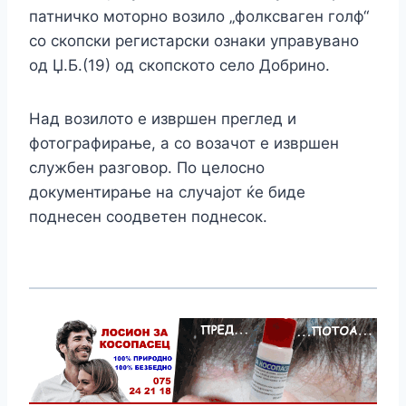
патничко моторно возило „фолксваген голф“
со скопски регистарски ознаки управувано
од Џ.Б.(19) од скопското село Добрино.
Над возилото е извршен преглед и
фотографирање, а со возачот е извршен
службен разговор. По целосно
документирање на случајот ќе биде
поднесен соодветен поднесок.