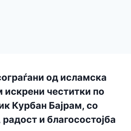
сограѓани од исламска
 искрени честитки по
ик Курбан Бајрам, со
, радост и благосостојба