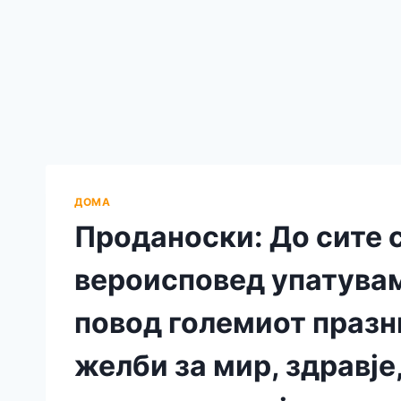
ДОМА
Проданоски: До сите 
вероисповед упатувам
повод големиот празн
желби за мир, здравје