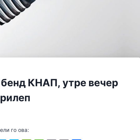
бенд КНАП, утре вечер
Прилеп
ели го ова: