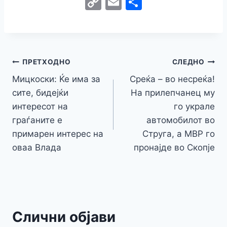
C
E
S
c
itt
s
at
er
e
y
C
s
o
m
h
e
er
s
s
gr
p
h
s
p
ai
ar
b
e
A
a
e
at
a
y
l
e
o
n
p
m
g
Навигација
Li
ПРЕТХОДНО
СЛЕДНО
o
g
p
e
n
Мицкоски: Ќе има за
Среќа – во несреќа!
на
k
er
сите, бидејќи
На прилепчанец му
k
напис
интересот на
го украле
граѓаните е
автомобилот во
примарен интерес на
Струга, a МВР го
оваа Влада
пронајде во Скопје
Слични објави