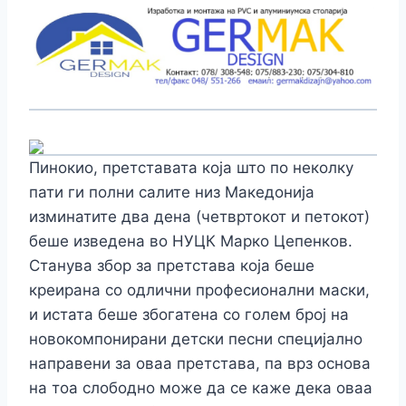
Пинокио, претставата која што по неколку
пати ги полни салите низ Македонија
изминатите два дена (четвртокот и петокот)
беше изведена во НУЦК Марко Цепенков.
Станува збор за претстава која беше
креирана со одлични професионални маски,
и истата беше збогатена со голем број на
новокомпонирани детски песни специјално
направени за оваа претстава, па врз основа
на тоа слободно може да се каже дека оваа