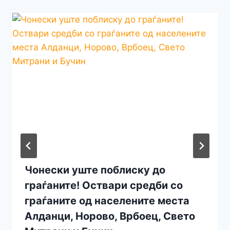
Чонески уште поблиску до
граѓаните! Оствари средби со
граѓаните од населените места
Алданци, Норово, Врбоец, Свето