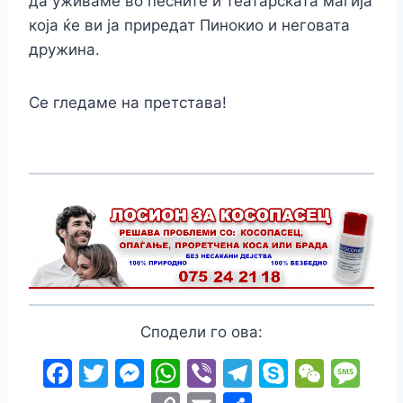
да уживаме во песните и театарската магија
која ќе ви ја приредат Пинокио и неговата
дружина.
Се гледаме на претстава!
Сподели го ова:
F
T
M
W
Vi
T
S
W
M
a
w
e
h
b
el
k
e
e