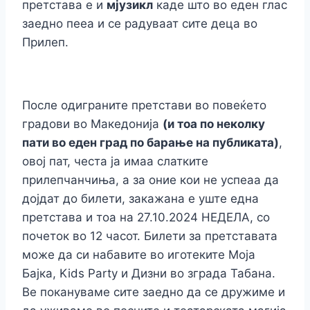
претстава е и
мјузикл
каде што во еден глас
заедно пееа и се радуваат сите деца во
Прилеп.
После одиграните претстави во повеќето
градови во Македонија
(и тоа по неколку
пати во еден град по барање на публиката)
,
овој пат, честа ја имаа слатките
прилепчанчиња, а за оние кои не успеаа да
дојдат до билети, закажана е уште една
претстава и тоа на 27.10.2024 НЕДЕЛА, со
почеток во 12 часот. Билети за претставата
може да си набавите во иготеките Моја
Бајка, Kids Party и Дизни во зграда Табана.
Ве покануваме сите заедно да се дружиме и