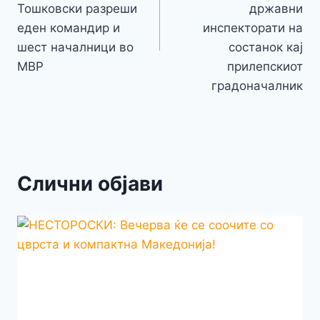
Тошковски разреши
државни
еден командир и
инспекторати на
шест началници во
состанок кај
МВР
прилепскиот
градоначалник
Слични објави