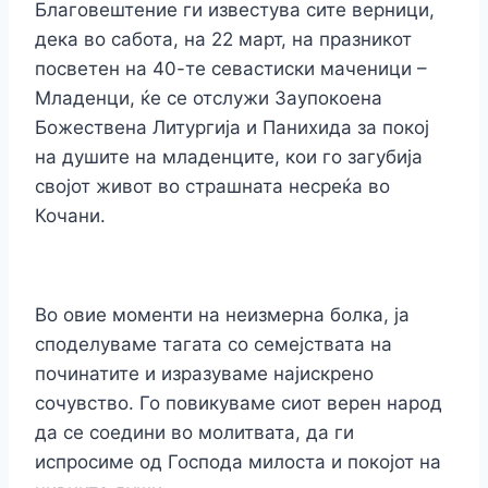
Благовештение ги известува сите верници,
дека во сабота, на 22 март, на празникот
посветен на 40-те севастиски маченици –
Младенци, ќе се отслужи Заупокоена
Божествена Литургија и Панихида за покој
на душите на младенците, кои го загубија
својот живот во страшната несреќа во
Кочани.
Во овие моменти на неизмерна болка, ја
споделуваме тагата со семејствата на
починатите и изразуваме најискрено
сочувство. Го повикуваме сиот верен народ
да се соедини во молитвата, да ги
испросиме од Господа милоста и покојот на