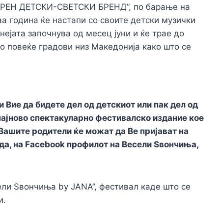
ДЕРЕН ДЕТСКИ-СВЕТСКИ БРЕНД”, по барање на
а година ќе настапи со своите детски музички
нејата започнува од месец јуни и ќе трае до
во повеќе градови низ Македонија како што се
и Вие да бидете дел од детскиот или пак дел од
најново спектакуларно фестивалско издание кое
 Вашите родители ќе можат да Ве пријават на
да, на Facebоok профилот на Весели Ѕвончиња,
ели Ѕвончиња by JANA”, фестивал каде што се
и.