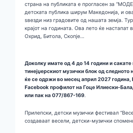
страна на публиката е прогласен за “МО
детската публика ширум Македонија, и ова
ѕвезди низ градовите од нашата земја. Тур
крајот на годината. Ова лето ќе настапат 
Охрид, Битола, Скопје…
Доколку имате од 4 до 14 години и сакате 
тинејџерскиот музички блок од следното 
ќе се одржи во месец април 2027 година,
Facebоok профилот на Гоце Илиески-Бала
или пак на 077/867-169
.
Прилепски, детски музички фестивал “Вес
создаваат весели, детски-музички спомен