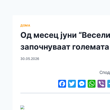
ДОМА
Од месец јуни “Весели
започнуваат големата
30.05.2026
Спод
F
T
M
W
V
a
w
e
h
c
itt
s
at
e
e
er
s
s