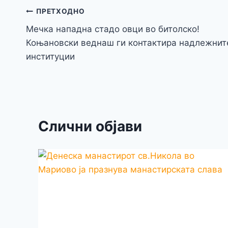
b
e
A
Навигација
ПРЕТХОДНО
o
n
p
Мечка нападна стадо овци во битолско!
на
o
g
p
Коњановски веднаш ги контактира надлежнит
напис
институции
k
er
Слични објави