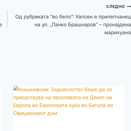
a
e
at
a
Li
СЛЕДНО
m
g
n
Од рубриката “во бело”: Уапсен е прилепчанец
e
k
е
на ул. „Панко Брашнаров” – пронајдена
марихуана