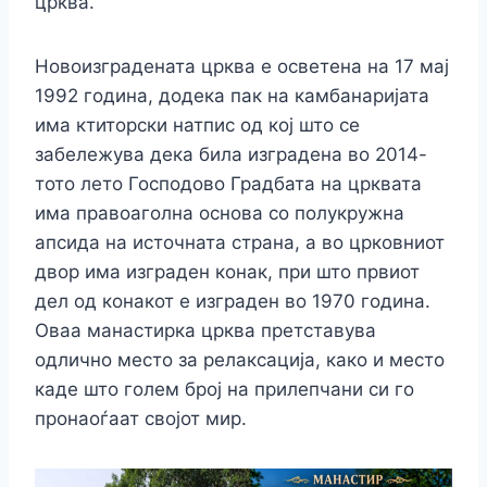
црква.
Новоизградената црква е осветена на 17 мај
1992 година, додека пак на камбанаријата
има ктиторски натпис од кој што се
забележува дека била изградена во 2014-
тото лето Господово Градбата на црквата
има правоаголна основа со полукружна
апсида на источната страна, а во црковниот
двор има изграден конак, при што првиот
дел од конакот е изграден во 1970 година.
Оваа манастирка црква претставува
одлично место за релаксација, како и место
каде што голем број на прилепчани си го
пронаоѓаат својот мир.