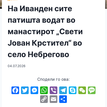
На Иванден сите
патишта водат во
манастирот „Свети
Јован Крстител“ во
село Небрегово
04.07.2026
Сподели го ова:
F
T
M
W
Vi
T
S
W
M
a
w
e
h
b
el
k
e
e
C
E
S
c
itt
s
at
er
e
y
C
s
o
m
h