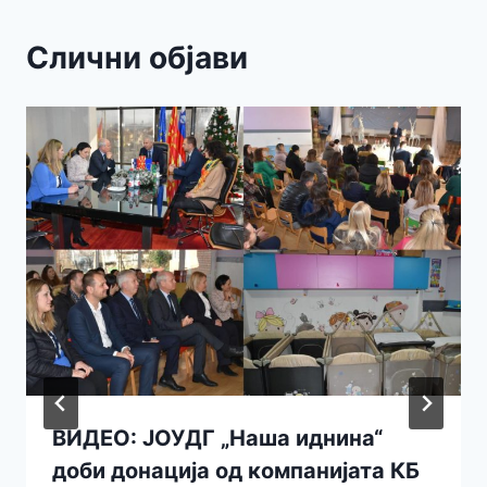
Слични објави
ВИДЕО: ЈОУДГ „Наша иднина“
доби донација од компанијата КБ