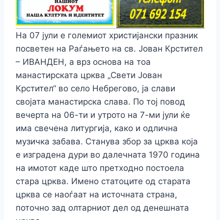
На 07 јули е големиот христијански празник
посветен на Раѓањето на св. Јован Крстител
– ИВАНДЕН, а врз основа на тоа
манастирската црква „Свети Јован
Крстител“ во село Небрегово, ја слави
својата манастирска слава. По тој повод
вечерта на 06-ти и утрото на 7-ми јули ќе
има свечена литургија, како и одлична
музичка забава. Станува збор за црква која
е изградена дури во далечната 1970 година
на имотот каде што претходно постоела
стара црква. Имено статоците од старата
црква се наоѓаат на источната страна,
поточно зад олтарниот дел од денешната