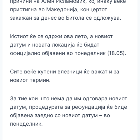
причини на Ален Исламовиќ, кој инаку веќе
пристигна во Македонија, концертот
закажан за денес во Битола се одложува.
Истиот ќе се одржи ова лето, а новиот
датум и новата локација ќе бидат
официјално објавени во понеделник (18.05).
Сите веќе купени влезници ќе важат и за
новиот термин.
За тие кои што нема да им одговара новиот
датум, процедурата за рефундација ќе биде
објавена заедно со новиот датум – во
понеделник.