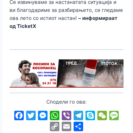
Се извинуваме за настанатата ситуација и
ви благодариме за разбирањето, се гледаме
ова лето со истиот настан!
– информираат
од TicketX
Сподели го ова:
F
T
M
W
Vi
T
S
W
M
a
w
e
h
b
el
k
e
e
C
E
S