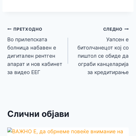
c
itt
s
at
er
e
y
C
s
o
m
h
e
er
s
s
gr
p
h
s
p
ai
ar
b
e
A
a
e
at
a
y
l
e
o
n
p
m
g
Навигација
Li
ПРЕТХОДНО
СЛЕДНО
o
g
p
e
n
Во прилепската
Уапсен е
на
k
er
болница набавен е
битолчанецот кој со
k
напис
дигитален рентген
пиштол се обиде да
апарат и нов кабинет
ограби канцеларија
за видео ЕЕГ
за кредитирање
Слични објави