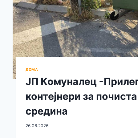
ДОМА
ЈП Комуналец -Прилеп
контејнери за почист
средина
26.06.2026