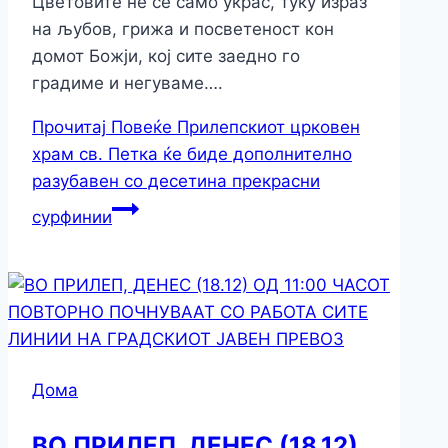
Цветовите не се само украс, туку израз
на љубов, грижа и посветеност кон
домот Божји, кој сите заедно го
градиме и негуваме….
Прочитај Повеќе
Прилепскиот црковен
храм св. Петка ќе биде дополнително
разубавен со десетина прекрасни
сурфинии
Дома
ВО ПРИЛЕП, ДЕНЕС (18.12)