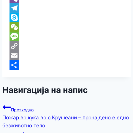
Viber
Telegram
Skype
WeChat
Message
Copy
Link
Email
Share
Навигација на напис
Претходно
Пожар во куќа во с.Крушеани – пронајдено е едно
безживотно тело