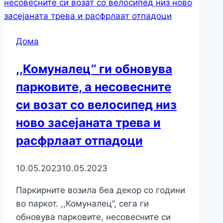
Дома
,,Комуналец’’ ги обновува
парковите, а несовесните
си возат со велосипед низ
ново засејаната трева и
расфрлаат отпадоци
10.05.2023
10.05.2023
Паркирните возила беа декор со години
во паркот. ,,Комуналец’’, сега ги
обновува парковите, несовесните си