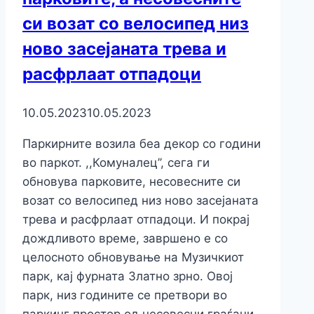
си возат со велосипед низ
ново засејаната трева и
расфрлаат отпадоци
10.05.2023
10.05.2023
Паркирните возила беа декор со години
во паркот. ,,Комуналец’’, сега ги
обновува парковите, несовесните си
возат со велосипед низ ново засејаната
трева и расфрлаат отпадоци. И покрај
дождливото време, завршено е со
целосното обновување на Музичкиот
парк, кај фурната Златно зрно. Овој
парк, низ годините се претвори во
паркинг простор од несовесни граѓани