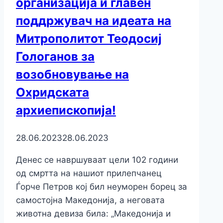
организација и главен
поддржувач на идеата на
Митрополитот Теодосиј
Гологанов за
возобновување на
Охридската
архиепископија!
28.06.2023
28.06.2023
Денес се навршуваат цели 102 години
од смртта на нашиот прилепчанец
Ѓорче Петров кој бил неуморен борец за
самостојна Македонија, а неговата
животна девиза била: „Македонија и