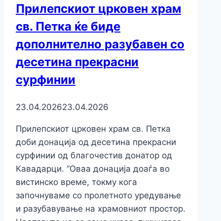
Прилепскиот црковен храм
св. Петка ќе биде
дополнително разубавен со
десетина прекрасни
сурфинии
23.04.2026
23.04.2026
Прилепскиот црковен храм св. Петка
доби донација од десетина прекрасни
сурфинии од благочестив донатор од
Кавадарци. “Оваа донација доаѓа во
вистинско време, токму кога
започнуваме со пролетното уредување
и разубавување на храмовниот простор.