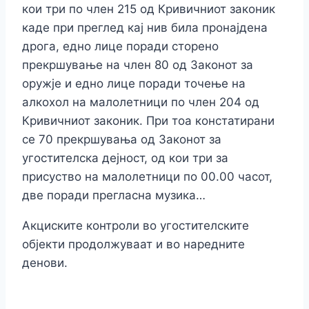
кои три по член 215 од Кривичниот законик
каде при преглед кај нив била пронајдена
дрога, едно лице поради сторено
прекршување на член 80 од Законот за
оружје и едно лице поради точење на
алкохол на малолетници по член 204 од
Кривичниот законик. При тоа констатирани
се 70 прекршувања од Законот за
угостителска дејност, од кои три за
присуство на малолетници по 00.00 часот,
две поради прегласна музика…
Акциските контроли во угостителските
објекти продолжуваат и во наредните
денови.