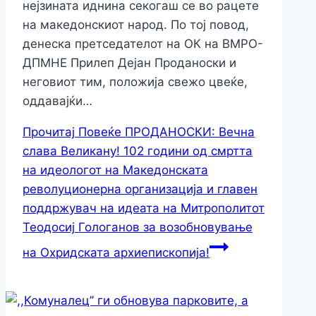
нејзината иднина секогаш се во рацете
на македонскиот народ. По тој повод,
денеска претседателот на ОК на ВМРО-
ДПМНЕ Прилеп Дејан Проданоски и
неговиот тим, положија свежо цвеќе,
оддаваjќи…
Прочитај Повеќе
ПРОДАНОСКИ: Вечна
слава Великану! 102 години од смртта
на идеологот на Македонската
револуционерна организација и главен
поддржувач на идеата на Митрополитот
Теодосиј Гологанов за возобновување
на Охридската архиепископија!