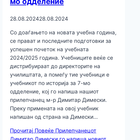
мо одделение
28.08.2024
28.08.2024
Со доаѓањето на новата учебна година,
се прават и последните подготовки за
успешен почеток на учебната
2024/2025 година. Учебниците веќе се
дистрибуираат до директорите на
училиштата, а помеѓу тие учебници е
учебникот по историја за 7-мо
одделение, кој го напиша нашиот
прилепчанец м-р Димитар Димески.
Преку примената на овој учебник
напишан од страна на Димески…
Прочитај Повеќе
Прилепчанецот
Димитар Димески го напиша новиот