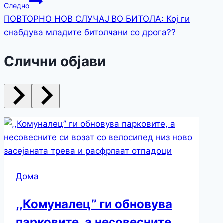
Следно
ПОВТОРНО НОВ СЛУЧАЈ ВО БИТОЛА: Кој ги
снабдува младите битолчани со дрога??
Слични објави
Дома
,,Комуналец’’ ги обновува
парковите, а несовесните