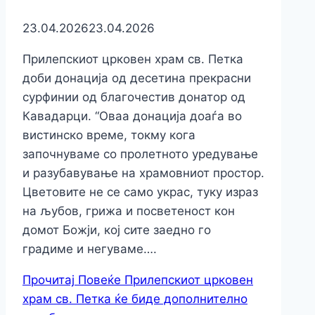
23.04.2026
23.04.2026
Прилепскиот црковен храм св. Петка
доби донација од десетина прекрасни
сурфинии од благочестив донатор од
Кавадарци. “Оваа донација доаѓа во
вистинско време, токму кога
започнуваме со пролетното уредување
и разубавување на храмовниот простор.
Цветовите не се само украс, туку израз
на љубов, грижа и посветеност кон
домот Божји, кој сите заедно го
градиме и негуваме….
Прочитај Повеќе
Прилепскиот црковен
храм св. Петка ќе биде дополнително