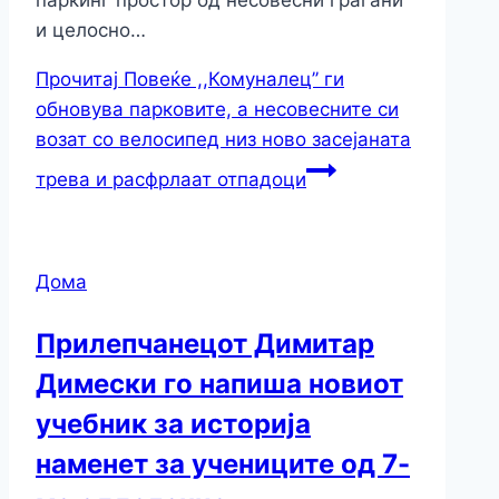
и целосно…
Прочитај Повеќе
,,Комуналец’’ ги
обновува парковите, а несовесните си
возат со велосипед низ ново засејаната
трева и расфрлаат отпадоци
Дома
Прилепчанецот Димитар
Димески го напиша новиот
учебник за историја
наменет за учениците од 7-