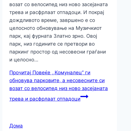
возат со велосипед низ ново засејаната
трева и расфрлаат отпадоци. И покрај
дождливото време, завршено е со
целосното обновување на Музичкиот
парк, кај фурната Златно зрно. Овој
парк, низ годините се претвори во
паркинг простор од несовесни граѓани
и целосно…
Прочитај Повеќе
,,Комуналец’’ ги
обновува парковите, а несовесните си
возат со велосипед низ ново засејаната
трева и расфрлаат отпадоци
Дома