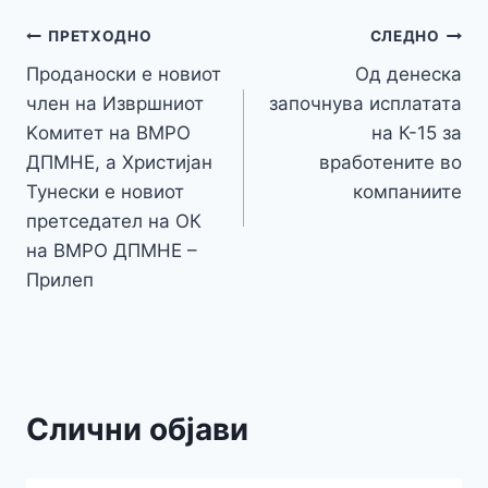
b
e
A
a
e
at
a
y
l
e
o
n
p
m
g
Навигација
Li
ПРЕТХОДНО
СЛЕДНО
o
g
p
e
n
Проданоски е новиот
Од денеска
на
k
er
член на Извршниот
започнува исплатата
k
напис
Kомитет на ВМРО
на К-15 за
ДПМНЕ, а Христијан
вработените во
Тунески е новиот
компаниите
претседател на ОК
на ВМРО ДПМНЕ –
Прилеп
Слични објави