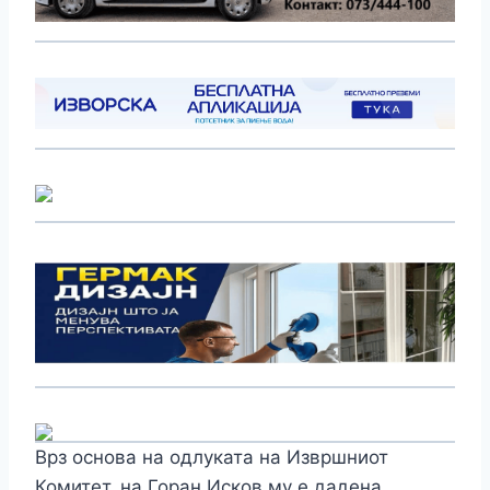
Врз основа на одлуката на Извршниот
Комитет, на Горан Исков му е дадена