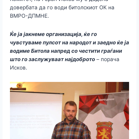
довербата да го води битолскиот ОК на
ВМРО-ДПМНЕ.
Ќе ја јакнеме организација, ќе го
чувстуваме пулсот на народот и заедно ќе ја
водиме Битола напред со честити граѓани
што го заслужуваат најдоброто
– порача
Исков.