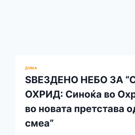
ДОМА
ЅВЕЗДЕНО НЕБО ЗА “
ОХРИД: Синоќа во Ох
во новата претстава о
смеа”