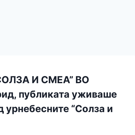
СОЛЗА И СМЕА” ВО
рид, публиката уживаше
д урнебесните “Солза и