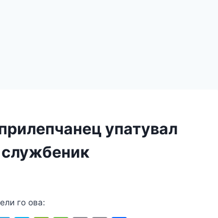
прилепчанец упатувал
и службеник
ели го ова: