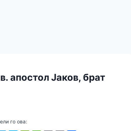
в. апостол Јаков, брат
ели го ова: