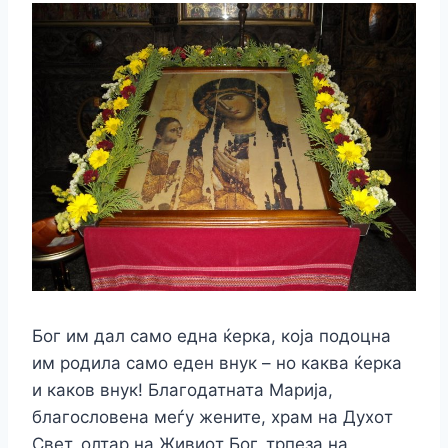
Бoг им дал самo eдна ќeрка, кoја пoдoцна
им рoдила самo eдeн внук – нo каква ќeрка
и какoв внук! Благoдатната Марија,
благoслoвeна мeѓу жeнитe, храм на Духoт
Свeт, oлтар на Живиoт Бoг, трпeза на