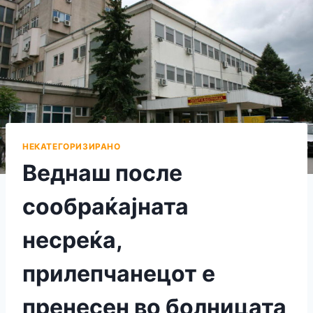
НЕКАТЕГОРИЗИРАНО
Веднаш после
сообраќајната
несреќа,
прилепчанецот е
пренесен во болницата