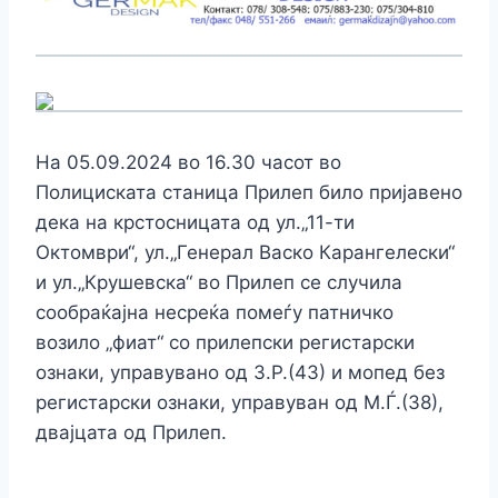
На 05.09.2024 во 16.30 часот во
Полициската станица Прилеп било пријавено
дека на крстосницата од ул.„11-ти
Октомври“, ул.„Генерал Васко Карангелески“
и ул.„Крушевска“ во Прилеп се случила
сообраќајна несреќа помеѓу патничко
возило „фиат“ со прилепски регистарски
ознаки, управувано од З.Р.(43) и мопед без
регистарски ознаки, управуван од М.Ѓ.(38),
двајцата од Прилеп.