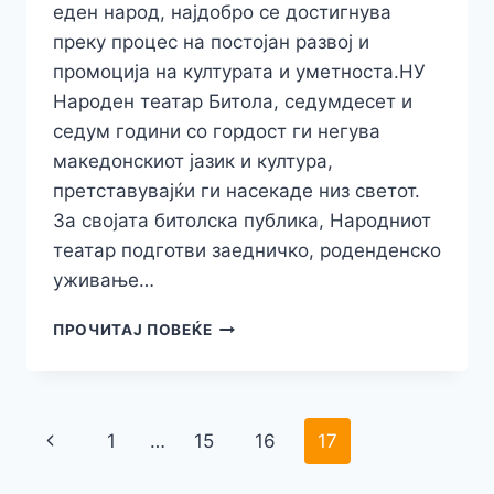
еден народ, најдобро се достигнува
преку процес на постојан развој и
промоција на културата и уметноста.НУ
Народен театар Битола, седумдесет и
седум години со гордост ги негува
македонскиот јазик и култура,
претставувајќи ги насекаде низ светот.
За својата битолска публика, Народниот
театар подготви заедничко, роденденско
уживање…
НУ
ПРОЧИТАЈ ПОВЕЌЕ
НАРОДЕН
ТЕАТАР
БИТОЛА
СЛАВИ
Навигација
Previous
1
…
15
16
17
77
ГОДИНИ
на
Page
ОД