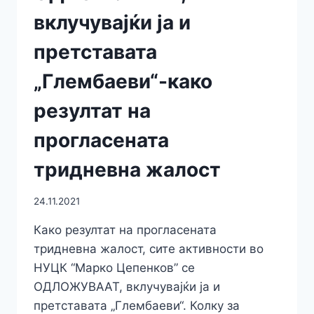
вклучувајќи ја и
претставата
„Глембаеви“-како
резултат на
прогласената
тридневна жалост
24.11.2021
Како резултат на прогласената
тридневна жалост, сите активности во
НУЦК “Марко Цепенков” се
ОДЛОЖУВААТ, вклучувајќи ја и
претставата „Глембаеви“. Колку за