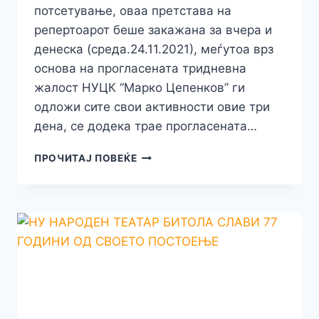
потсетување, оваа претстава на
репертоарот беше закажана за вчера и
денеска (среда.24.11.2021), меѓутоа врз
основа на прогласената тридневна
жалост НУЦК “Марко Цепенков” ги
одложи сите свои активности овие три
дена, се додека трае прогласената…
СИТЕ
ПРОЧИТАЈ ПОВЕЌЕ
АКТИВНОСТИ
ВО
НУЦК
“МАРКО
ЦЕПЕНКОВ”СЕ
ОДЛОЖУВААТ,
ВКЛУЧУВАЈЌИ
ЈА
И
ПРЕТСТАВАТА