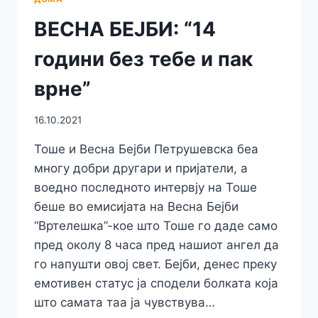
НА
ВЕСНА БЕЈБИ: “14
“ВЕСЕЛИ
ЅВОНЧИЊА
години без тебе и пак
BY
JANA”-
врне”
ПРИЛЕП
2022
16.10.2021
Тоше и Весна Бејби Петрушевска беа
многу добри другари и пријатели, а
воедно последното интервју на Тоше
беше во емисијата на Весна Бејби
“Вртелешка”-кое што Тоше го даде само
пред околу 8 часа пред нашиот ангел да
го напушти овој свет. Бејби, денес преку
емотивен статус ја сподели болката која
што самата таа ја чувствува…