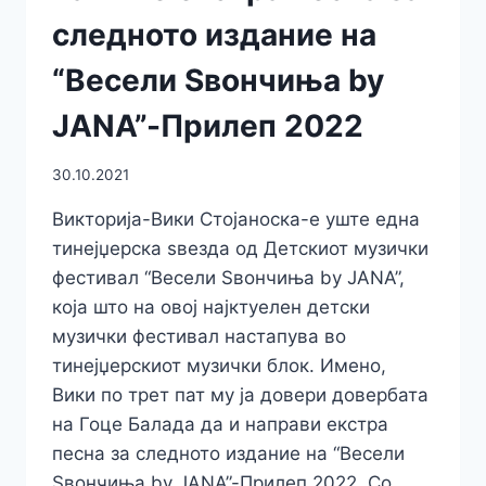
следното издание на
“Весели Ѕвончиња by
JANA”-Прилеп 2022
30.10.2021
Викторија-Вики Стојаноска-е уште една
тинејџерска ѕвезда од Детскиот музички
фестивал “Весели Ѕвончиња by JANA”,
која што на овој најктуелен детски
музички фестивал настапува во
тинејџерскиот музички блок. Имено,
Вики по трет пат му ја довери довербата
на Гоце Балада да и направи екстра
песна за следното издание на “Весели
Ѕвончиња by JANA”-Прилеп 2022. Со