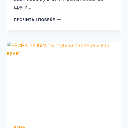
други…
ВИКИ
ПРОЧИТАЈ ПОВЕЌЕ
ПО
ТРЕТ
ПАТ
МУ
ЈА
ДОВЕРИ
ДОВЕРБАТА
НА
ГОЦЕ
БАЛАДА
ДА
И
НАПИШЕ
ЕКСТРА
ПЕСНА
ЗА
СЛЕДНОТО
ИЗДАНИЕ
ДОМА