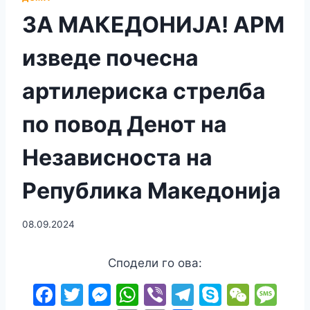
ЗА МАКЕДОНИЈА! АРМ
изведе почесна
артилериска стрелба
по повод Денот на
Независноста на
Република Македонија
08.09.2024
Сподели го ова:
F
T
M
W
Vi
T
S
W
M