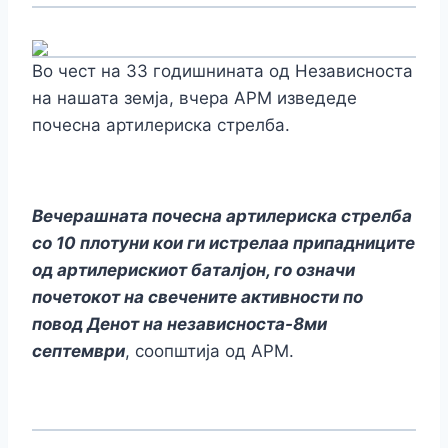
Во чест на 33 годишнината од Независноста
на нашата земја, вчера АРМ изведеде
почесна артилериска стрелба.
Вечерашната почесна артилериска стрелба
со 10 плотуни кои ги истрелаа припадниците
од артилерискиот баталјон, го означи
почетокот на свечените активности по
повод Денот на независноста-8ми
септември
, соопштија од АРМ.