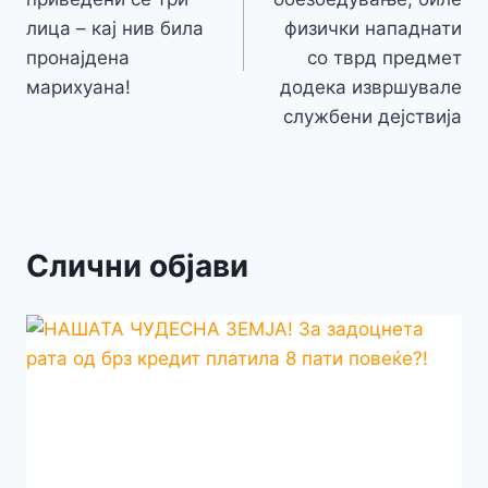
напис
лица – кај нив била
физички нападнати
пронајдена
со тврд предмет
марихуана!
додека извршувале
службени дејствија
Слични објави