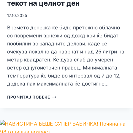
текот на целиот ден
17.10.2025
Времето денеска ќе биде претежно облачно
со повремени врнежи од дожд кои ќе бидат
пообилни во западните делови, каде се
очекува локално да наврнат и над 25 литри на
метар квадратен. Ќе дува слаб до умерен
ветер од југоисточен правец. Минималната
температура ќе биде во интервал од 7 до 12,
додека пак максималната ќе достигне…
ПРОМЕНЛИВО
ПРОЧИТАЈ ПОВЕЌЕ
ОБЛАЧНО
–
ДОЖДЛИВО
ВРЕМЕ
НЕ