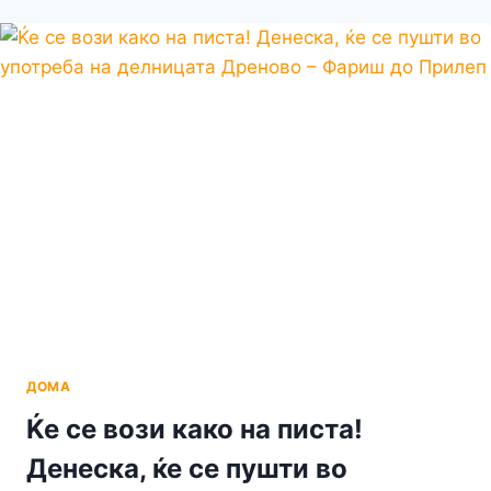
НА
05.06.2022
Е
РЕВАНШ
НАТПРЕВАРОТ
ВО
ПРИЛЕП
ВО
ПИНГ-
ПОНГАРСКАТА
САЛА
ДТВ
“ПАРТИЗАН”
СО
ПОЧЕТОК
ВО
11
ДОМА
ЧАСОТ
Ќе се вози како на писта!
Денеска, ќе се пушти во