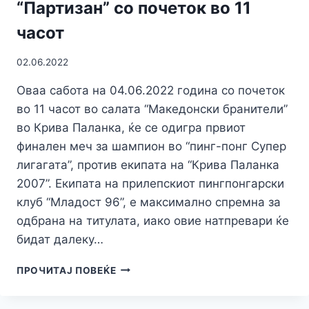
“Партизан” со почеток во 11
часот
02.06.2022
Оваа сабота на 04.06.2022 година со почеток
во 11 часот во салата “Македонски бранители”
во Крива Паланка, ќе се одигра првиот
финален меч за шампион во “пинг-понг Супер
лигагата”, против екипата на “Крива Паланка
2007”. Екипата на прилепскиот пингпонгарски
клуб “Младост 96”, е максимално спремна за
одбрана на титулата, иако овие натпревари ќе
бидат далеку…
ФИНАЛЕ:
ПРОЧИТАЈ ПОВЕЌЕ
ВО
НЕДЕЛА,