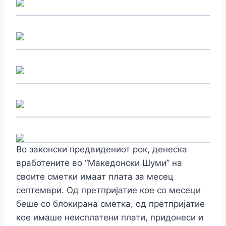
Во законски предвидениот рок, денеска
вработените во “Македонски Шуми” на
своите сметки имаат плата за месец
септември. Од претпријатие кое со месеци
беше со блокирана сметка, од претпријатие
кое имаше неисплатени плати, придонеси и