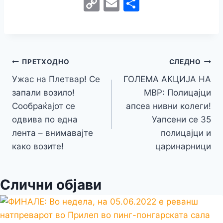
a
w
e
h
b
el
k
e
e
C
E
S
c
itt
s
at
er
e
y
C
s
o
m
h
e
er
s
s
gr
p
h
s
p
ai
ar
b
e
A
a
e
at
a
y
l
e
o
n
p
m
g
Навигација
Li
ПРЕТХОДНО
СЛЕДНО
o
g
p
e
n
Ужас на Плетвар! Се
ГОЛЕМА АКЦИЈА НА
на
k
er
запали возило!
МВР: Полицајци
k
напис
Сообраќајот се
апсеа нивни колеги!
одвива по една
Уапсени се 35
лента – внимавајте
полицајци и
како возите!
царинарници
Слични објави