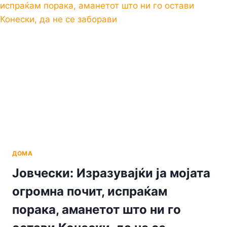
ДЕНЕСКА,
ЌЕ
СЕ
ПУШТИ
ВО
УПОТРЕБА
НА
ДЕЛНИЦАТА
ДРЕНОВО
–
ФАРИШ
ДО
ПРИЛЕП
ДОМА
Јовчески: Изразувајќи ја мојата
огромна почит, испраќам
порака, аманетот што ни го