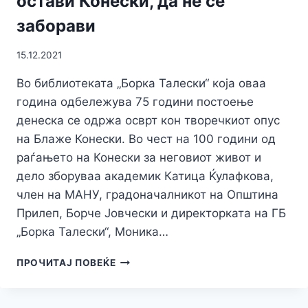
остави Конески, да не се
заборави
15.12.2021
Во библиотеката „Борка Талески“ која оваа
година одбележува 75 години постоење
денеска се одржа осврт кон творечкиот опус
на Блаже Конески. Во чест на 100 години од
раѓањето на Конески за неговиот живот и
дело зборуваа академик Катица Ќулафкова,
член на МАНУ, градоначалникот на Општина
Прилеп, Борче Јовчески и директорката на ГБ
„Борка Талески“, Моника…
ЈОВЧЕСКИ:
ПРОЧИТАЈ ПОВЕЌЕ
ИЗРАЗУВАЈЌИ
ЈА
МОЈАТА