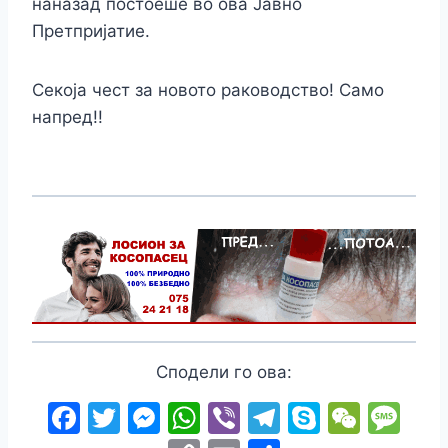
наназад постоеше во ова Јавно
Претпријатие.
Секоја чест за новото раководство! Само
напред!!
Сподели го ова:
F
T
M
W
Vi
T
S
W
M