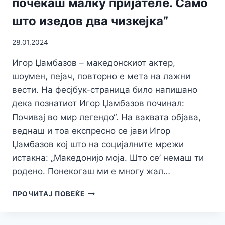
почекаш малку пријателе. Само
што изедов два чизкејка”
28.01.2024
Игор Џамбазов – македонскиот актер,
шоумен, пејач, повторно е мета на лажни
вести. На фесјбук-страница било напишано
дека познатиот Игор Џамбазов починал:
Почивај во мир легендо“. На ваквата објава,
веднаш и тоа експресно се јави Игор
Џамбазов кој што на социјалните мрежи
истакна: „Македонијо моја. Што се’ немаш ти
родено. Понекогаш ми е многу жал…
ЏАМБАЗОВ
ПРОЧИТАЈ ПОВЕЌЕ
СЕ
ОГЛАСИ
ПО