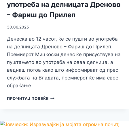
употреба на делницата Дреново
– Фариш до Прилеп
30.06.2025
Денеска во 12 часот, ќе се пушти во употреба
на делницата Дреново – Фариш до Прилеп.
Премиерот Мицкоски денес ќе присуствува на
пуштањето во употреба на оваа делница, а
веднаш потоа како што информираат од прес
службата на Владата, премиерот ќе има свое
обраќање.
ЌЕ
ПРОЧИТАЈ ПОВЕЌЕ
СЕ
ВОЗИ
КАКО
НА
ПИСТА!