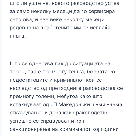
што ли уште не, новото раководство успеа
за само неколку месеци да го сервисира
сето ова, и еве веќе неколку месеци
редовно на вработените им се исплаќа
плата.
Што се однесува пак до ситуацијата на
терен, таа е премногу тешка, борбата со
недостатоците и криминалот кои се
наследство од претходните раководства се
премногу големи, меѓутоа како што
истакнуваат од ЈП Македонски шуми -нема
откажување, и дека како раководство
успешно се справуваат и кон
санкционирање на кримималот кој години