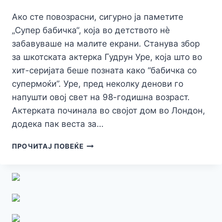
Ако сте повозрасни, сигурно ја паметите
„Супер бабичка“, која во детството нè
забавуваше на малите екрани. Станува збор
за шкотската актерка Гудрун Уре, која што во
хит-серијата беше позната како “бабичка со
супермоќи”. Уре, пред неколку денови го
напушти овој свет на 98-годишна возраст.
Актерката починала во својот дом во Лондон,
додека пак веста за…
НАВИСТИНА
ПРОЧИТАЈ ПОВЕЌЕ
БЕШЕ
СУПЕР
БАБИЧКА!
ПОЧИНА
НА
98
ГОДИШНА