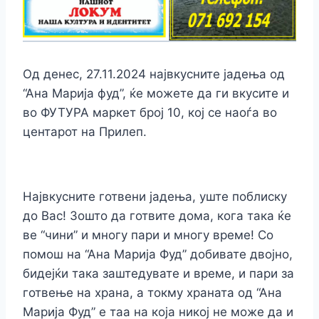
Од денес, 27.11.2024 највкусните јадења од
“Ана Марија фуд”, ќе можете да ги вкусите и
во ФУТУРА маркет број 10, кој се наоѓа во
центарот на Прилеп.
Највкусните готвени јадења, уште поблиску
до Вас! Зошто да готвите дома, кога така ќе
ве “чини” и многу пари и многу време! Со
помош на “Ана Марија Фуд” добивате двојно,
бидејќи така заштедувате и време, и пари за
готвење на храна, а токму храната од “Ана
Марија Фуд” е таа на која никој не може да и