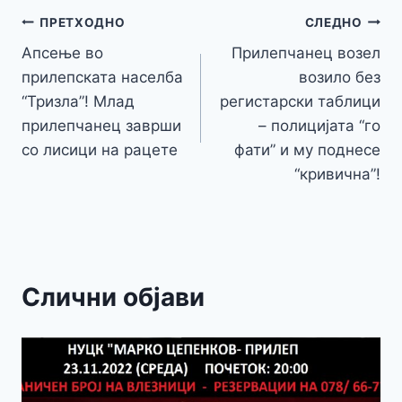
y
l
e
o
n
p
m
g
Навигација
Li
ПРЕТХОДНО
СЛЕДНО
o
g
p
e
n
Апсење во
Прилепчанец возел
на
k
er
прилепската населба
возило без
k
напис
“Тризла”! Млад
регистарски таблици
прилепчанец заврши
– полицијата “го
со лисици на рацете
фати” и му поднесе
“кривична”!
Слични објави