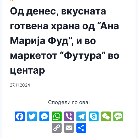
Од денес, вкусната
готвена храна од “Ана
Марија Фуд”, и во
маркетот “Футура” во
центар
27.11.2024
Сподели го ова:
F
T
M
W
Vi
T
S
W
M
a
w
e
h
b
el
k
e
e
C
E
S
c
itt
s
at
er
e
y
C
s
o
m
h