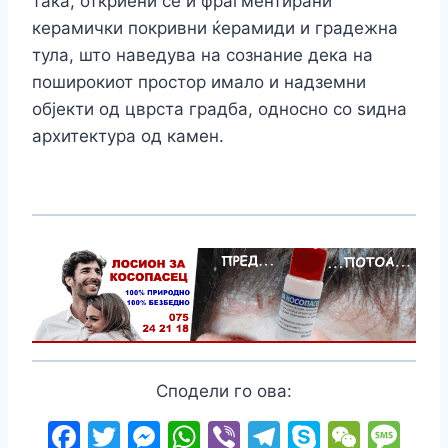
така, откриени се и фрагментирани
керамички покривни ќерамиди и градежна
тула, што наведува на сознание дека на
поширокиот простор имало и надземни
објекти од цврста градба, односно со ѕидна
архитектура од камен.
Сподели го ова:
F
T
M
W
Vi
T
S
W
M