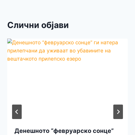
Слични објави
Денешното “февруарско сонце”