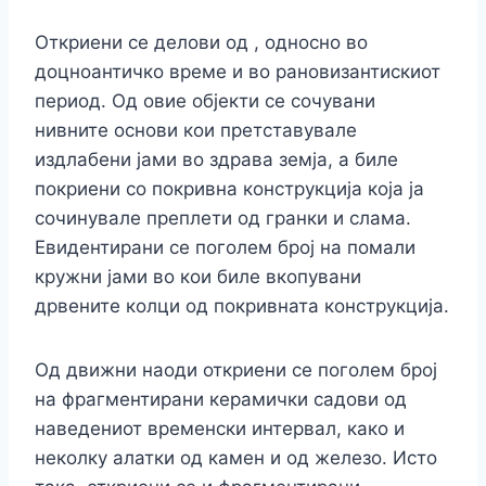
Откриени се делови од , односно во
доцноантичко време и во рановизантискиот
период. Од овие објекти се сочувани
нивните основи кои претставувале
издлабени јами во здрава земја, а биле
покриени со покривна конструкција која ја
сочинувале преплети од гранки и слама.
Евидентирани се поголем број на помали
кружни јами во кои биле вкопувани
дрвените колци од покривната конструкција.
Од движни наоди откриени се поголем број
на фрагментирани керамички садови од
наведениот временски интервал, како и
неколку алатки од камен и од железо. Исто