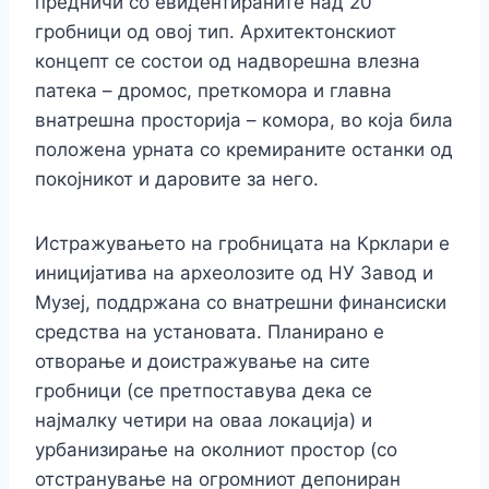
предничи со евидентираните над 20
гробници од овој тип. Архитектонскиот
концепт се состои од надворешна влезна
патека – дромос, преткомора и главна
внатрешна просторија – комора, во која била
положена урната со кремираните останки од
покојникот и даровите за него.
Истражувањето на гробницата на Крклари е
иницијатива на археолозите од НУ Завод и
Музеј, поддржана со внатрешни финансиски
средства на установата. Планирано е
отворање и доистражување на сите
гробници (се претпоставува дека се
најмалку четири на оваа локација) и
урбанизирање на околниот простор (со
отстранување на огромниот депониран