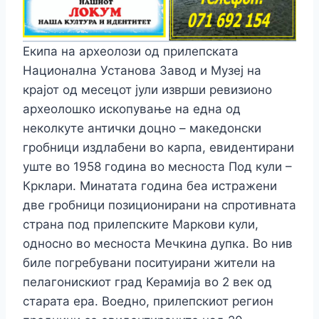
Екипа на археолози од прилепската
Национална Установа Завод и Музеј на
крајот од месецот јули изврши ревизионо
археолошко ископување на една од
неколкуте антички доцно – македонски
гробници издлабени во карпа, евидентирани
уште во 1958 година во месноста Под кули –
Крклари. Минатата година беа истражени
две гробници позиционирани на спротивната
страна под прилепските Маркови кули,
односно во месноста Мечкина дупка. Во нив
биле погребувани поситуирани жители на
пелагонискиот
град Керамија во 2 век од
старата ера. Воедно, прилепскиот регион