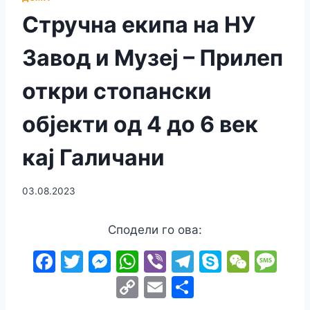
Стручна екипа на НУ
Завод и Музеј – Прилеп
откри стопански
објекти од 4 до 6 век
кај Галичани
03.08.2023
Сподели го ова:
F
T
M
W
Vi
T
S
W
M
a
w
e
h
b
el
k
e
e
C
E
S
c
itt
s
at
er
e
y
C
s
o
m
h