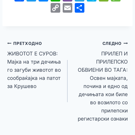
a
w
e
h
b
el
k
e
e
C
E
S
c
itt
s
at
er
e
y
C
s
o
m
h
e
er
s
s
gr
p
h
s
p
ai
ar
b
e
A
a
e
at
a
y
l
e
o
n
p
m
g
Навигација
Li
ПРЕТХОДНО
СЛЕДНО
o
g
p
e
n
ЖИВОТОТ Е СУРОВ:
ПРИЛЕП И
на
k
er
Мајка на три дечиња
ПРИЛЕПСКО
k
напис
го загуби животот во
ОБВИЕНИ ВО ТАГА:
сообраќајка на патот
Освен мајката,
за Крушево
почина и едно од
дечињата кои биле
во возилото со
прилепски
регистарски ознаки