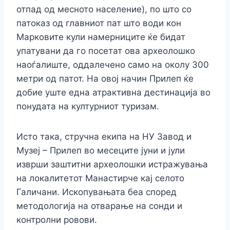
отпад од месното население), по што со
патоказ од главниот пат што води кон
Марковите кули намерниците ќе бидат
упатувани да го посетат ова археолошко
наоѓалиште, оддалечено само на околу 300
метри од патот. На овој начин Прилеп ќе
добие уште една атрактивна дестинација во
понудата на културниот туризам.
Исто така, стручна екипа на НУ Завод и
Музеј – Прилеп во месеците јуни и јули
изврши заштитни археолошки истражувања
на локалитетот Манастирче кај селото
Галичани. Ископувањата беа според
методологија на отварање на сонди и
контролни ровови.