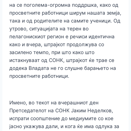
на се поголема-огромна поддршка, како од
просветните работници ширум нашата земја,
така и од родителите на самите ученици. Од
утрово, ситуацијата на терен во
пелагонискиот регион е речиси идентична
како и вчера, штрајкот продолжува со
засилено темпо, при што како што
истакнуваат од СОНК, штрајкот ќе трае се
додека Владата не го слушне барањето на
просветните работници.
Имено, во текот на вчерашниот ден
Претседателот на СОНК Јаким Неделков,
испрати соопштение до медиумите со кое
јасно укажува дали, и кога ќе има одлука за