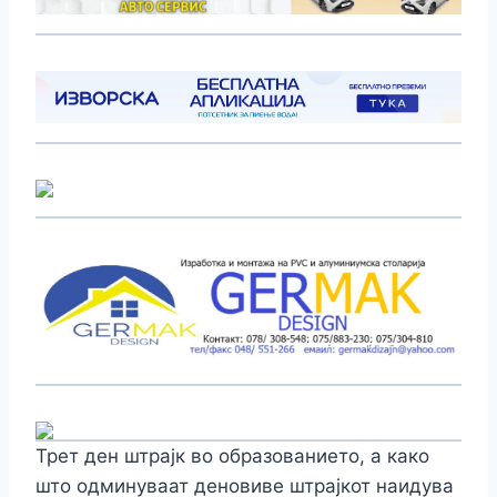
Трет ден штрајк во образованието, а како
што одминуваат деновиве штрајкот наидува