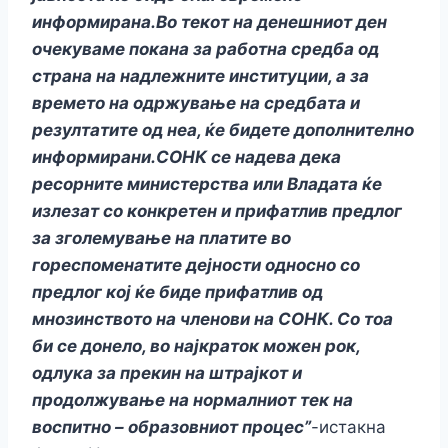
информирана.Во текот на денешниот ден
очекуваме покана за работна средба од
страна на надлежните институции, а за
времето на одржување на средбата и
резултатите од неа, ќе бидете дополнително
информирани.СОНК се надева дека
ресорните министерства или Владата ќе
излезат со конкретен и прифатлив предлог
за зголемување на платите во
гореспоменатите дејности односно со
предлог кој ќе биде прифатлив од
мнозинството на членови на СОНК. Со тоа
би се донело, во најкраток можен рок,
одлука за прекин на штрајкот и
продолжување на нормалниот тек на
воспитно – образовниот процес”
-истакна