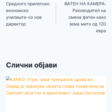
o
g
p
e
n
Средното прилепско
ФАТЕН НА КАМЕРА:
на
k
er
економско
Раководител на
k
напис
училиште-со нов
смена фатен како
директор
зема мито од 120
евра
Слични објави