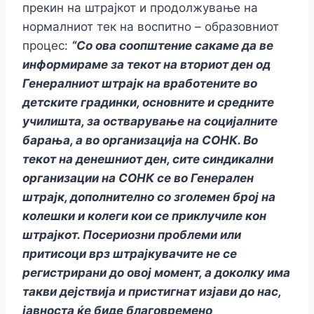
прекин на штрајкот и продолжување на
нормалниот тек на воспитно – образовниот
процес:
“Со ова соопштение сакаме да ве
информираме за текот на вториот ден од
Генералниот штрајк на вработените во
детските градинки, основните и средните
училишта, за остварување на социјалните
барања, а во организација на СОНК. Во
текот на денешниот ден, сите синдикални
организации на СОНК се во Генерален
штрајк, дополнително со зголемен број на
колешки и колеги кои се приклучиле кон
штрајкот. Посериозни проблеми или
притисоци врз штрајкувачите не се
регистрирани до овој момент, а доколку има
такви дејствија и пристигнат изјави до нас,
јавноста ќе биде благовремено