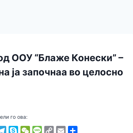
д ООУ “Блаже Конески” –
а ја започнаа во целосно
ели го ова:
i
T
S
W
M
C
E
S