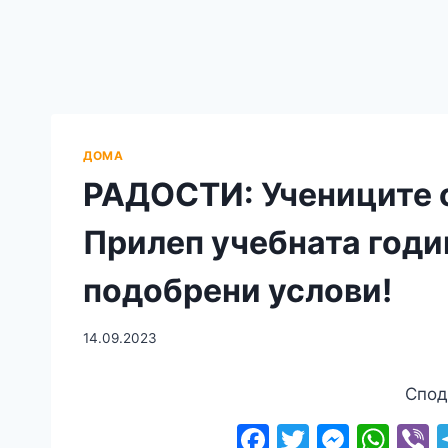
ДОМА
РАДОСТИ: Учениците о
Прилеп учебната годин
подобрени услови!
14.09.2023
Спод
F
T
M
W
V