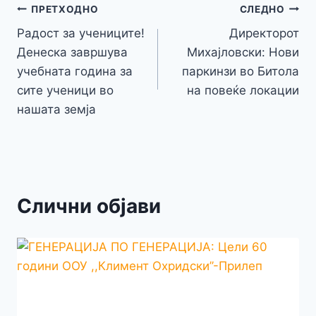
o
n
p
m
g
Навигација
Li
ПРЕТХОДНО
СЛЕДНО
o
g
p
e
n
Радост за учениците!
Директорот
на
k
er
Денеска завршува
Михајловски: Нови
k
напис
учебната година за
паркинзи во Битола
сите ученици во
на повеќе локации
нашата земја
Слични објави