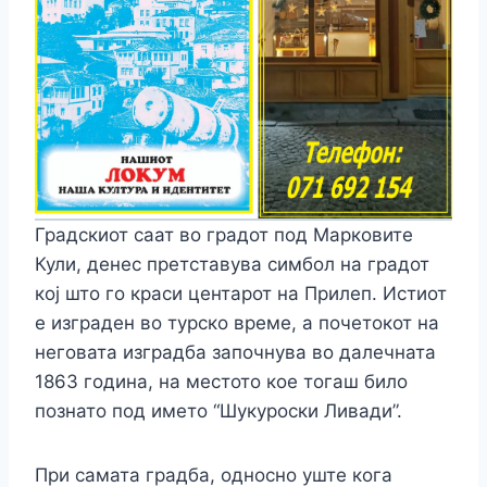
Градскиот саат во градот под Марковите
Кули, денес претставува симбол на градот
кој што го краси центарот на Прилеп. Истиот
е изграден во турско време, а почетокот на
неговата изградба започнува во далечната
1863 година, на местото кое тогаш било
познато под името “Шукуроски Ливади”.
При самата градба, односно уште кога