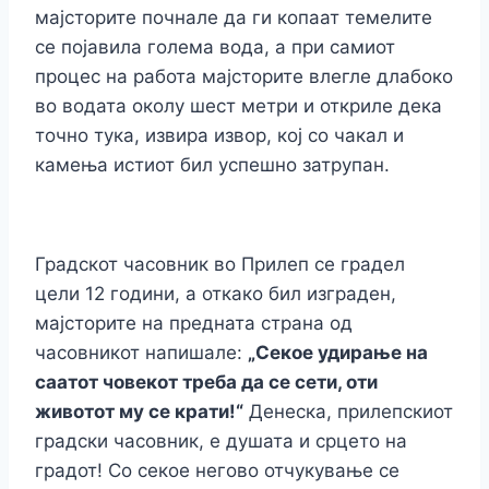
мајсторите почнале да ги копаат темелите
се појавила голема вода, а при самиот
процес на работа мајсторите влегле длабоко
во водата околу шест метри и откриле дека
точно тука, извира извор, кој со чакал и
камења истиот бил успешно затрупан.
Градскот часовник во Прилеп се градел
цели 12 години, а откако бил изграден,
мајсторите на предната страна од
часовникот напишале:
„Секое удирање на
саатот човекот треба да се сети, оти
животот му се крати!“
Денеска, прилепскиот
градски часовник, е душата и срцето на
градот! Со секое негово отчукување се