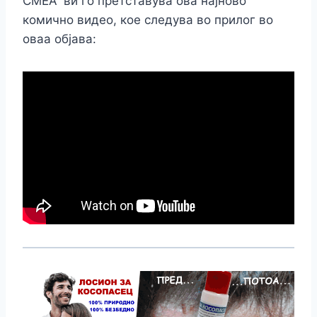
СМЕА” ви го претставува ова најново
комично видео, кое следува во прилог во
оваа објава: