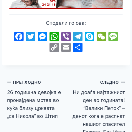
Сподели го ова:
F
T
M
W
Vi
T
S
W
M
a
w
e
h
b
el
k
e
e
C
E
S
c
itt
s
at
er
e
y
C
s
o
m
h
e
er
s
s
gr
p
h
s
p
ai
ar
b
e
A
a
e
at
a
y
l
e
o
n
p
m
g
Навигација
Li
ПРЕТХОДНО
СЛЕДНО
o
g
p
e
n
26 годишна девојка е
Ни доаѓа најтажниот
на
k
er
пронајдена мртва во
ден во годината!
k
напис
куќа близу црквата
“Велики Петок” –
„св Никола“ во Штип
денот кога е распнат
нашиот спасител