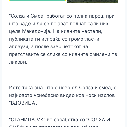
“Солза и Смеа” работат со полна пареа, при
што каде и да се појават полнат сали низ
цела Македонија. На нивните настапи,
публиката ги испраќа со громогласни
аплаузи, а после завршетокот на
претставите се слика со нивните омилени тв
ликови.
Исто така она што е ново од Солза и смеа, е
најновото урнебесно видео кое носи наслов
“ВДОВИЦА”.
“СТАНИЦА.МК” во соработка со “СОЛЗА И