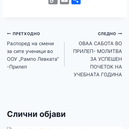
c
itt
s
at
er
e
y
C
s
o
m
h
e
er
s
s
gr
p
h
s
p
ai
ar
b
e
A
a
e
at
a
y
l
e
o
n
p
m
g
Навигација
Li
ПРЕТХОДНО
СЛЕДНО
o
g
p
e
n
Распоред на смени
ОВАА САБОТА ВО
на
k
er
за сите ученици во
ПРИЛЕП- МОЛИТВА
k
напис
ООУ „Рампо Левката“
ЗА УСПЕШЕН
-Прилеп
ПОЧЕТОК НА
УЧЕБНАТА ГОДИНА
Слични објави