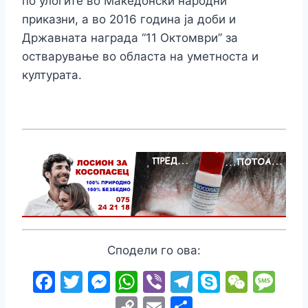
по улогите во Македонски народни
приказни, а во 2016 година ја доби и
Државната награда “11 Октомври” за
остварување во областа на уметноста и
културата.
Сподели го ова:
F
T
M
W
Vi
T
S
W
M
a
w
e
h
b
el
k
e
e
C
E
S