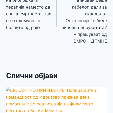
напис
на биолошката
виновен беше
терапија наместо да
кабелот, дали за
опаѓа смртноста, таа
скандалот
се зголемува кај
Онкологија ќе биде
болните од рак?
виновна епруветата?
– прашуваат од
ВМРО – ДПМНЕ
Слични објави