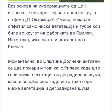
Врз основа на информациите од ЦУК,
изгаснат е пожарот кој настанал во кругот
на ф-ка „11 Октомври“. Имено, пожарот
опфатил само ниска вегетација и ѓубре кои
биле во кругот на фабриката во Прилеп.
Исто така, изгаснат е и пожарот во с.
Клепач.
Моментално, во Општина Долнени активни
се два пожари и тоа: кај с.Рилево каде што
гори ниска вегетација и деградирана шума,
како и во с.Кошино каде исто така гори
ниска вегетација и деградирана шума.