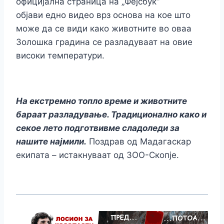
официјална страница на „Фејсбук“
објави едно видео врз основа на кое што
може да се види како животните во оваа
Золошка градина се разладуваат на овие
високи температури.
На екстремно топло време и животните
бараат разладување. Традиционално како и
секое лето подготвивме сладоледи за
нашите најмили.
Поздрав од Мадагаскар
екипата – истакнуваат од ЗОО-Скопје.