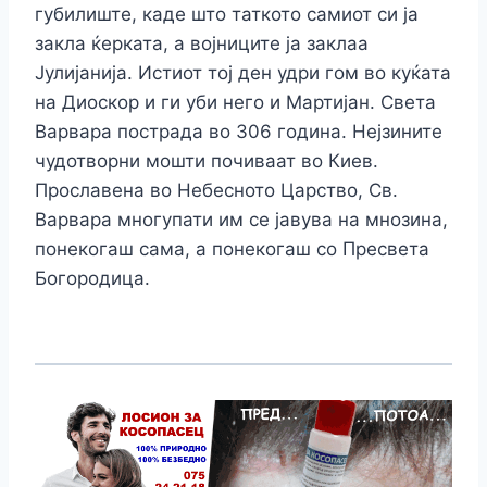
губилиште, каде што таткото самиот си ја
закла ќерката, а војниците ја заклаа
Јулијанија. Истиот тој ден удри гом во куќата
на Диоскор и ги уби него и Мартијан. Света
Варвара пострада во 306 година. Нејзините
чудотворни мошти почиваат во Киев.
Прославена во Небесното Царство, Св.
Варвара многупати им се јавува на мнозина,
понекогаш сама, а понекогаш со Пресвета
Богородица.