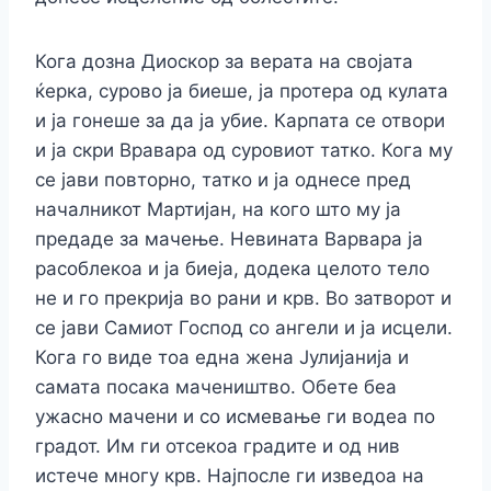
Кога дозна Диоскор за верата на својата
ќерка, сурово ја биеше, ја протера од кулата
и ја гонеше за да ја убие. Карпата се отвори
и ја скри Вравара од суровиот татко. Кога му
се јави повторно, татко и ја однесе пред
началникот Мартијан, на кого што му ја
предаде за мачење. Невината Варвара ја
расоблекоа и ја биеја, додека целото тело
не и го прекрија во рани и крв. Во затворот и
се јави Самиот Господ со ангели и ја исцели.
Кога го виде тоа една жена Јулијанија и
самата посака мачеништво. Обете беа
ужасно мачени и со исмевање ги водеа по
градот. Им ги отсекоа градите и од нив
истече многу крв. Најпосле ги изведоа на