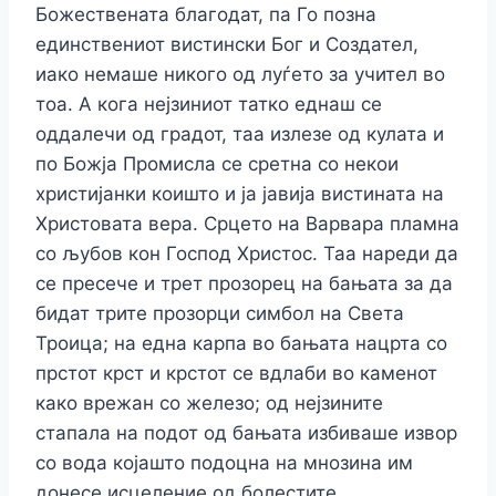
Божествената благодат, па Го позна
единствениот вистински Бог и Создател,
иако немаше никого од луѓето за учител во
тоа. А кога нејзиниот татко еднаш се
оддалечи од градот, таа излезе од кулата и
по Божја Промисла се сретна со некои
христијанки коишто и ја јавија вистината на
Христовата вера. Срцето на Варвара пламна
со љубов кон Господ Христос. Таа нареди да
се пресече и трет прозорец на бањата за да
бидат трите прозорци симбол на Света
Троица; на една карпа во бањата нацрта со
прстот крст и крстот се вдлаби во каменот
како врежан со железо; од нејзините
стапала на подот од бањата избиваше извор
со вода којашто подоцна на мнозина им
донесе исцеление од болестите.