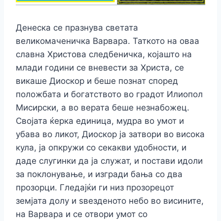
Денеска се празнува светата
великомаченичка Варвара. Таткото на оваа
славна Христова следбеничка, којашто на
млади години се вневести за Христа, се
викаше Диоскор и беше познат според
положбата и богатството во градот Илиопол
Мисирски, а во верата беше незнабожец.
Својата ќерка единица, мудра во умот и
убава во ликот, Диоскор ја затвори во висока
кула, ја опкружи со секакви удобности, и
даде слугинки да ја служат, и постави идоли
за поклонување, и изгради бања со два
прозорци. Гледајќи ги низ прозорецот
земјата долу и ѕвезденото небо во висините,
на Варвара и се отвори умот со